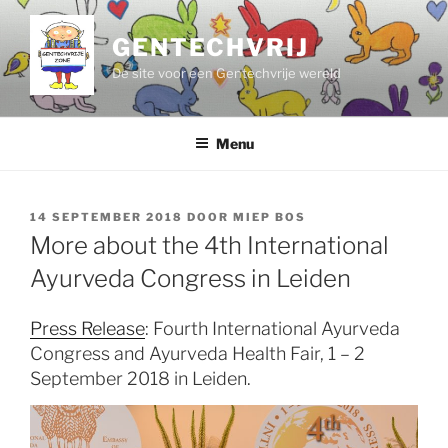
Ga
naar
GENTECHVRIJ
de
De site voor een Gentechvrije wereld
inhoud
Menu
GEPLAATST
14 SEPTEMBER 2018
DOOR
MIEP BOS
OP
More about the 4th International
Ayurveda Congress in Leiden
Press Release
: Fourth International Ayurveda
Congress and Ayurveda Health Fair, 1 – 2
September 2018 in Leiden.