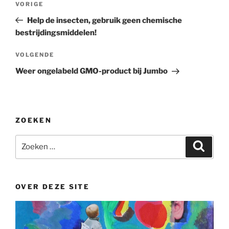
Vorig
VORIGE
navigatie
bericht
Help de insecten, gebruik geen chemische
bestrijdingsmiddelen!
Volgend
VOLGENDE
bericht
Weer ongelabeld GMO-product bij Jumbo
ZOEKEN
Zoeken
Zoeke
naar:
OVER DEZE SITE