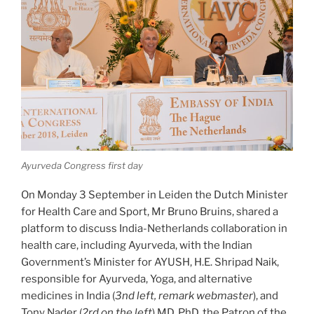
Ayurveda Congress first day
On Monday 3 September in Leiden the Dutch Minister
for Health Care and Sport, Mr Bruno Bruins, shared a
platform to discuss India-Netherlands collaboration in
health care, including Ayurveda, with the Indian
Government’s Minister for AYUSH, H.E. Shripad Naik,
responsible for Ayurveda, Yoga, and alternative
medicines in India (
3nd left, remark webmaster
), and
Tony Nader (
2rd on the left
) MD, PhD, the Patron of the