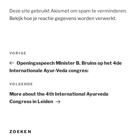
Deze site gebruikt Akismet om spam te verminderen.
Bekijk hoe je reactie gegevens worden verwerkt
.
Bericht
Vorig
VORIGE
navigatie
bericht
Openingsspeech Minister B. Bruins op het 4de
Internationale Ayur-Veda congres:
Volgend
VOLGENDE
bericht
More about the 4th International Ayurveda
Congress in Leiden
ZOEKEN