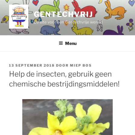
Ga
naar
GENTECHVRIJ
de
De site voor een Gentechvrije wereld
inhoud
Menu
GEPLAATST
13 SEPTEMBER 2018
DOOR
MIEP BOS
OP
Help de insecten, gebruik geen
chemische bestrijdingsmiddelen!