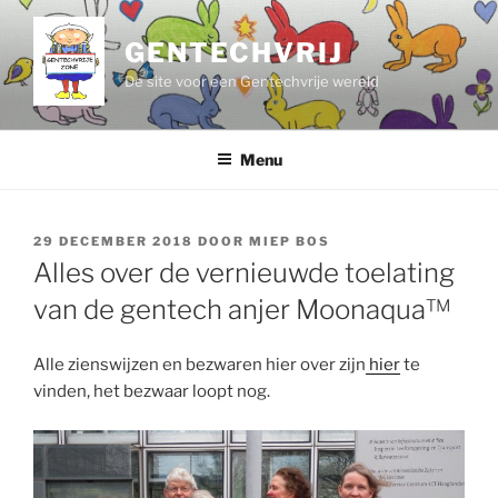
Ga
naar
GENTECHVRIJ
de
De site voor een Gentechvrije wereld
inhoud
Menu
GEPLAATST
29 DECEMBER 2018
DOOR
MIEP BOS
OP
Alles over de vernieuwde toelating
van de gentech anjer Moonaqua™
Alle zienswijzen en bezwaren hier over zijn
hier
te
vinden, het bezwaar loopt nog.