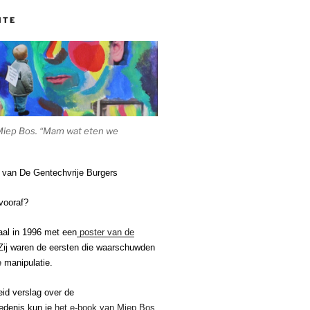
ITE
Miep Bos. “Mam wat eten we
e van De Gentechvrije Burgers
vooraf?
aal in 1996 met een
poster van de
ij waren de eersten die waarschuwden
 manipulatie.
eid verslag over de
edenis kun je
het e-book van Miep Bos