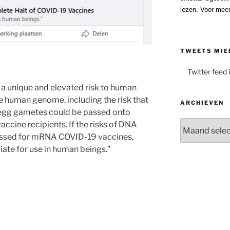
lezen. Voor meer
TWEETS MIE
Twitter feed 
a unique and elevated risk to human
the human genome, including the risk that
ARCHIEVEN
 egg gametes could be passed onto
Archieven
cine recipients. If the risks of DNA
sessed for mRNA COVID-19 vaccines,
iate for use in human beings.”