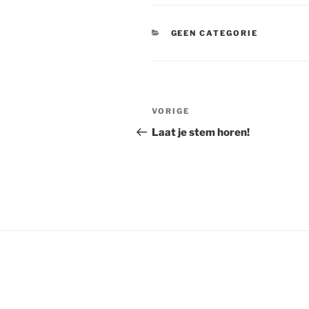
CATEGORIEËN
GEEN CATEGORIE
Bericht
Vorig
VORIGE
navigatie
bericht
Laat je stem horen!