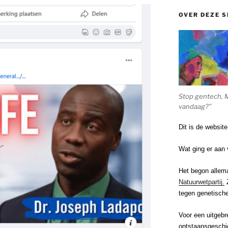
OVER DEZE S
Stop gentech, 
vandaag?”
Dit is de websit
Wat ging er aan 
Het begon allem
Natuurwetpartij.
Z
tegen genetische
Voor een uitgebr
ontstaansgeschi