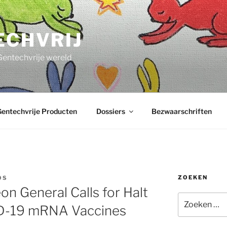
ECHVRIJ
Gentechvrije wereld
entechvrije Producten
Dossiers
Bezwaarschriften
ZOEKEN
OS
on General Calls for Halt
Zoeken
ID-19 mRNA Vaccines
naar: