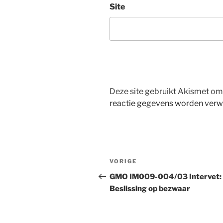
Site
Deze site gebruikt Akismet o
reactie gegevens worden verw
Bericht
Vorig
VORIGE
navigatie
bericht
GMO IM009-004/03 Intervet:
Beslissing op bezwaar