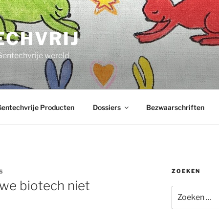
ECHVRIJ
Gentechvrije wereld
entechvrije Producten
Dossiers
Bezwaarschriften
ZOEKEN
S
we biotech niet
Zoeken
naar: