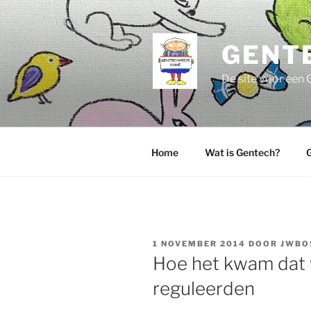
Ga
naar
de
GENT
inhoud
De site voor een 
Home
Wat is Gentech?
G
GEPLAATST
1 NOVEMBER 2014
DOOR
JWBO
OP
Hoe het kwam dat 
reguleerden