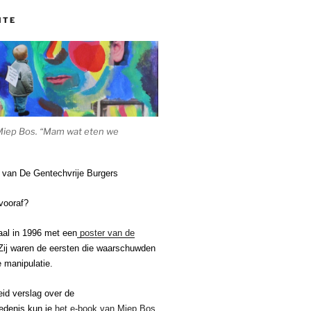
ITE
Miep Bos. “Mam wat eten we
e van De Gentechvrije Burgers
vooraf?
aal in 1996 met een
poster van de
ij waren de eersten die waarschuwden
 manipulatie.
eid verslag over de
edenis kun je
het e-book van Miep Bos