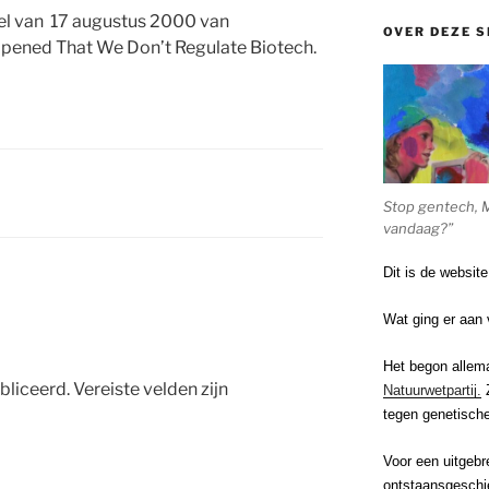
kel van 17 augustus 2000 van
OVER DEZE S
ened That We Don’t Regulate Biotech.
Stop gentech, 
vandaag?”
Dit is de websit
Wat ging er aan 
Het begon allem
bliceerd.
Vereiste velden zijn
Natuurwetpartij.
Z
tegen genetische
Voor een uitgebr
ontstaansgeschi