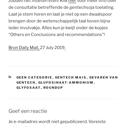
zouden het moeten eten! Klik
hier
voor meer info over
de consultatie betreffende de gentechsoja toelating.
Laat je stem horen en laat je niet op een dwaalspoor
brengen door de wetenschappelijk taal boven bijna
ieder invulvakje. Alles kun je kwijt onder de kopjes
“Others en Conclusions and recommendations”!
Bron Daily Mail,
27 July 2019
.
CATEGORIEËN
GEEN CATEGORIE
,
GENTECH MAIS
,
GEVAREN VAN
GENTECH
,
GLUFOSINAAT-AMMONIUM
,
GLYFOSAAT
,
ROUNDUP
Geef een reactie
Je e-mailadres wordt niet gepubliceerd.
Vereiste