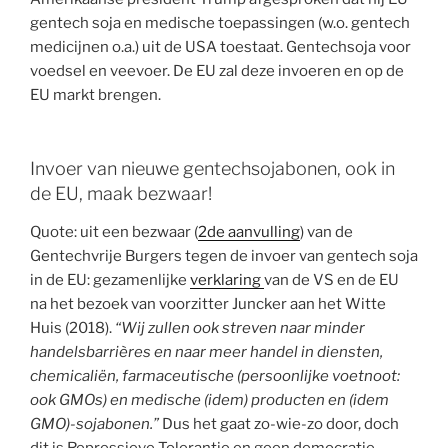
gentech soja en medische toepassingen (w.o. gentech
medicijnen o.a.) uit de USA toestaat. Gentechsoja voor
voedsel en veevoer. De EU zal deze invoeren en op de
EU markt brengen.
Invoer van nieuwe gentechsojabonen, ook in
de EU, maak bezwaar!
Quote: uit een bezwaar (
2de aanvulling
) van de
Gentechvrije Burgers tegen de invoer van gentech soja
in de EU: gezamenlijke
verklaring
van de VS en de EU
na het bezoek van voorzitter Juncker aan het Witte
Huis (2018).
“Wij zullen ook streven naar minder
handelsbarrières en naar meer handel in diensten,
chemicaliën, farmaceutische (persoonlijke voetnoot:
ook GMOs) en medische (idem) producten en (idem
GMO)-sojabonen.”
Dus het gaat zo-wie-zo door, doch
dit is Repressieve Tolerantie en geen democratie