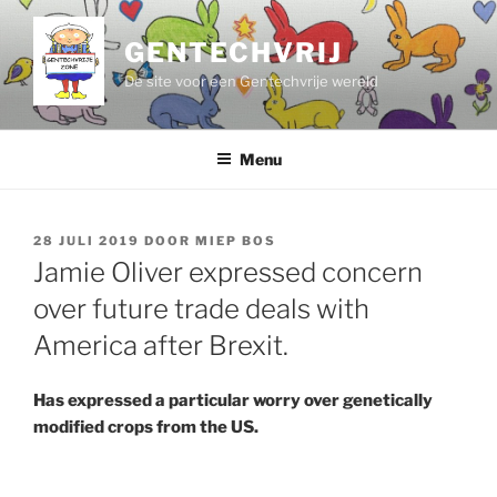
Ga
naar
GENTECHVRIJ
de
De site voor een Gentechvrije wereld
inhoud
Menu
GEPLAATST
28 JULI 2019
DOOR
MIEP BOS
OP
Jamie Oliver expressed concern
over future trade deals with
America after Brexit.
Has expressed a particular worry over genetically
modified crops from the US.