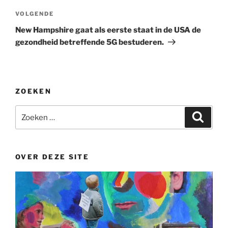
Volgend
VOLGENDE
bericht
New Hampshire gaat als eerste staat in de USA de
gezondheid betreffende 5G bestuderen.
ZOEKEN
Zoeken
Zoeke
naar:
OVER DEZE SITE