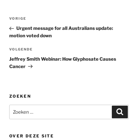
Bericht
Vorig
VORIGE
navigatie
bericht
Urgent message for all Australians update:
motion voted down
Volgend
VOLGENDE
bericht
Jeffrey Smith Webinar: How Glyphosate Causes
Cancer
ZOEKEN
Zoeken
Zoeke
naar:
OVER DEZE SITE