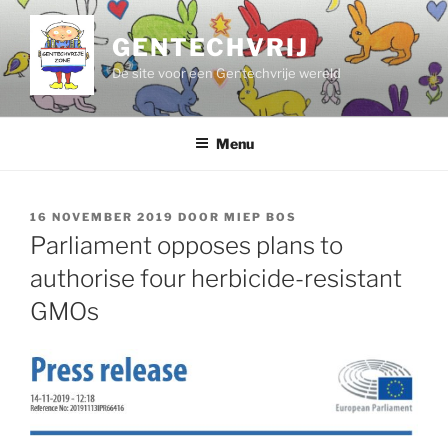
Ga
naar
GENTECHVRIJ
de
De site voor een Gentechvrije wereld
inhoud
Menu
GEPLAATST
16 NOVEMBER 2019
DOOR
MIEP BOS
OP
Parliament opposes plans to
authorise four herbicide-resistant
GMOs