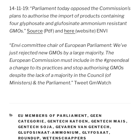
14-11-19: “
Parliament today opposed the Commission’s
plans to authorise the import of products containing
four glyphosate and glufosinate ammonium resistant
GMOs.
”
Source
(Pdf) and
here
(website) ENVI
“
Envi committee chair of European Parliament: We’ve
just rejected new GMOs by a large majority. The
European Commission must include in the #greendeal
a change to its practices and stop authorising GMOs
despite the lack of a majority in the Council (of
Ministers) & the Parliament.
” Tweet GmWatch
CATEGORIEËN
EU MEMBERS OF PARLIAMENT
,
GEEN
CATEGORIE
,
GENTECH KATOEN
,
GENTECH MAIS
,
GENTECH SOJA
,
GEVAREN VAN GENTECH
,
GLUFOSINAAT-AMMONIUM
,
GLYFOSAAT
,
ROUNDUP
,
WETENSCHAPPERS