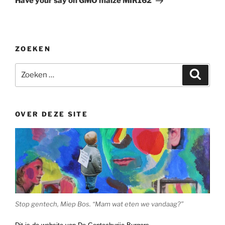
Have your say on GMO maize MIR162
ZOEKEN
Zoeken
Zoeke
naar:
OVER DEZE SITE
Stop gentech, Miep Bos. “Mam wat eten we vandaag?”