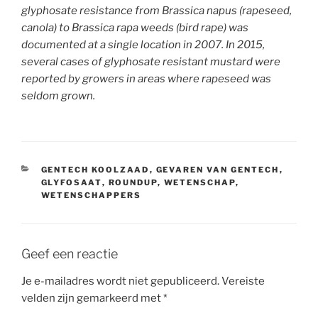
glyphosate resistance from Brassica napus (rapeseed,
canola) to Brassica rapa weeds (bird rape) was
documented at a single location in 2007. In 2015,
several cases of glyphosate resistant mustard were
reported by growers in areas where rapeseed was
seldom grown.
CATEGORIEËN
GENTECH KOOLZAAD
,
GEVAREN VAN GENTECH
,
GLYFOSAAT
,
ROUNDUP
,
WETENSCHAP
,
WETENSCHAPPERS
Geef een reactie
Je e-mailadres wordt niet gepubliceerd.
Vereiste
velden zijn gemarkeerd met
*