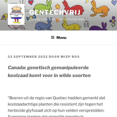
Ga
naar
GENTECHVRIJ
de
De site voor een Gentechvrije wereld
inhoud
Menu
GEPLAATST
23 SEPTEMBER 2022
DOOR
MIEP BOS
OP
Canada: genetisch gemanipuleerde
koolzaad komt voor in wilde soorten
“Boeren uit de regio van Quebec hadden gemerkt dat
koolzaadachtige planten die resistent zijn tegen het
herbicide glyfosaat zich op hun velden verspreidden.
Sommige planten zijn eigenlijk genetisch