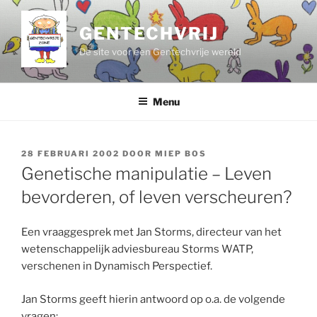
Ga
naar
GENTECHVRIJ
de
De site voor een Gentechvrije wereld
inhoud
Menu
GEPLAATST
28 FEBRUARI 2002
DOOR
MIEP BOS
OP
Genetische manipulatie – Leven
bevorderen, of leven verscheuren?
Een vraaggesprek met Jan Storms, directeur van het
wetenschappelijk adviesbureau Storms WATP,
verschenen in Dynamisch Perspectief.
Jan Storms geeft hierin antwoord op o.a. de volgende
vragen: