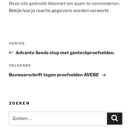
Deze site gebruikt Akismet om spam te verminderen.
Bekijk hoe je reactie gegevens worden verwerkt
.
Bericht
Vorig
VORIGE
navigatie
bericht
Advanta Seeds stop met gentechproefvelden.
Volgend
VOLGENDE
bericht
Bezwaarschrift tegen proefvelden AVEBE
ZOEKEN
Zoeken
Zoeke
naar: