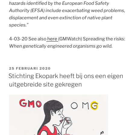
hazards identified by the European Food Safety
Authority (EFSA) include exacerbating weed problems,
displacement and even extinction of native plant
species.”
4-03-20 See also
here
(GMWatch) Spreading the risks:
When genetically engineered organisms go wild.
GEPLAATST
25 FEBRUARI 2020
OP
Stichting Ekopark heeft bij ons een eigen
uitgebreide site gekregen