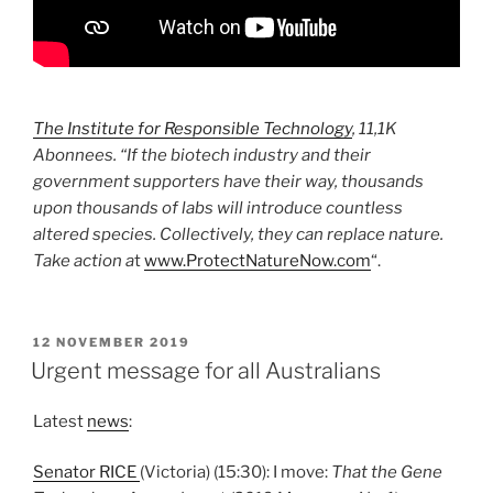
The Institute for Responsible Technology
, 11,1K
Abonnees. “If the biotech industry and their
government supporters have their way, thousands
upon thousands of labs will introduce countless
altered species. Collectively, they can replace nature.
Take action a
t
www.ProtectNatureNow.com
“.
GEPLAATST
12 NOVEMBER 2019
OP
Urgent message for all Australians
Latest
news
:
Senator RICE
(Victoria) (15:30): I move:
That the Gene