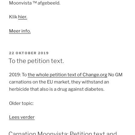
Moonvista ™ afgebeeld.
Klik
hier.
Meer info.
GEPLAATST
22 OKTOBER 2019
OP
To the petition text.
2019: To
the whole petition text of Change.org
No GM
carnations on the EU market, they withstand an
herbicide that also is a drug against diabetes.
Older topic:
“To
Lees verder
the
petition
Carnation Moonvista: Petition text and