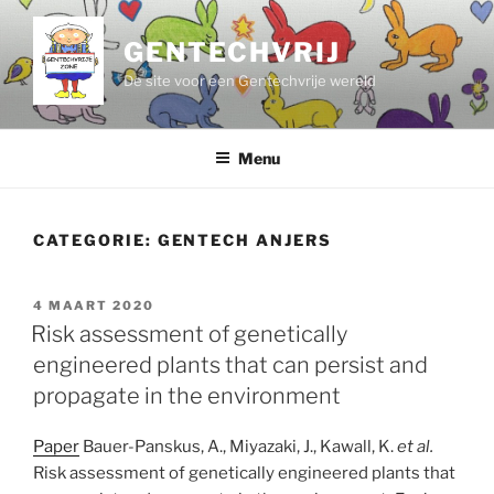
Ga
naar
GENTECHVRIJ
de
De site voor een Gentechvrije wereld
inhoud
Menu
CATEGORIE:
GENTECH ANJERS
GEPLAATST
4 MAART 2020
OP
Risk assessment of genetically
engineered plants that can persist and
propagate in the environment
Paper
Bauer-Panskus, A., Miyazaki, J., Kawall, K.
et al.
Risk assessment of genetically engineered plants that