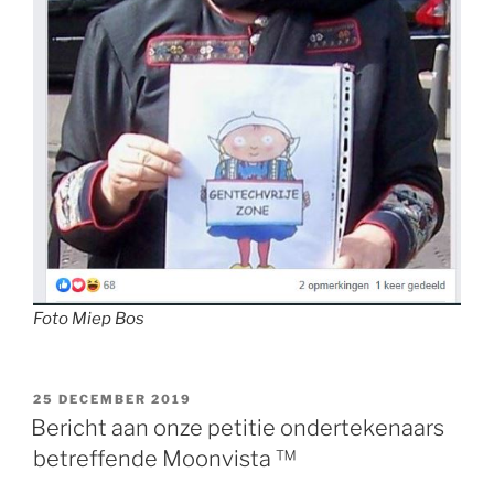
Foto Miep Bos
GEPLAATST
25 DECEMBER 2019
OP
Bericht aan onze petitie ondertekenaars
betreffende Moonvista ™