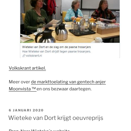
Volkskrant artikel.
Meer over
de markttoelating van gentech anjer
Moonvista ™
en ons bezwaar daartegen.
GEPLAATST
6 JANUARI 2020
OP
Wieteke van Dort krijgt oeuvreprijs