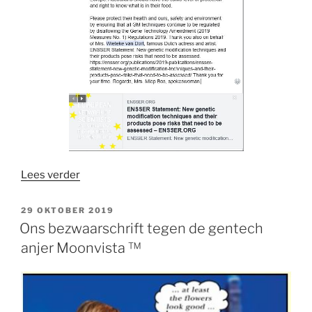
“Urgent
Lees verder
message
for
GEPLAATST
29 OKTOBER 2019
OP
all
Ons bezwaarschrift tegen de gentech
Australians”
anjer Moonvista ™