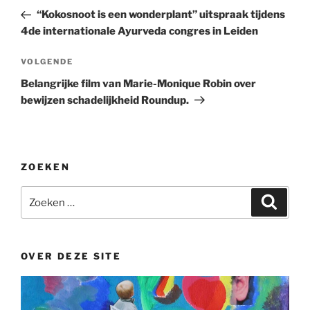
navigatie
bericht
“Kokosnoot is een wonderplant” uitspraak tijdens
4de internationale Ayurveda congres in Leiden
Volgend
VOLGENDE
bericht
Belangrijke film van Marie-Monique Robin over
bewijzen schadelijkheid Roundup.
ZOEKEN
Zoeken
Zoeke
naar:
OVER DEZE SITE