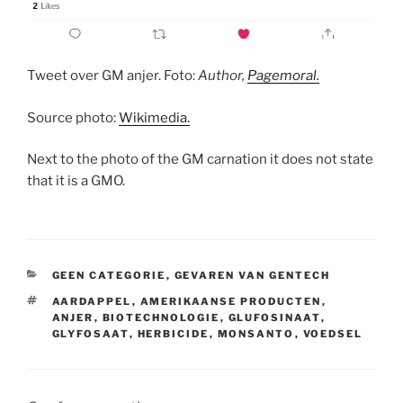
Tweet over GM anjer. Foto:
Author,
Pagemoral.
Source photo:
Wikimedia.
Next to the photo of the GM carnation it does not state
that it is a GMO.
CATEGORIEËN
GEEN CATEGORIE
,
GEVAREN VAN GENTECH
TAGS
AARDAPPEL
,
AMERIKAANSE PRODUCTEN
,
ANJER
,
BIOTECHNOLOGIE
,
GLUFOSINAAT
,
GLYFOSAAT
,
HERBICIDE
,
MONSANTO
,
VOEDSEL