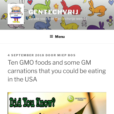
Ga
naar
GENTECHVRIJ
de
De site voor een Gentechvrije wereld
inhoud
Menu
GEPLAATST
4 SEPTEMBER 2018
DOOR
MIEP BOS
OP
Ten GMO foods and some GM
carnations that you could be eating
in the USA