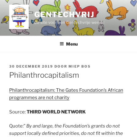
Ga
naar
GENTECHVRIJ
de
De site voor een Gentechvrije wereld
inhoud
Menu
GEPLAATST
30 DECEMBER 2019
DOOR
MIEP BOS
OP
Philanthrocapitalism
Philanthrocapitalism: The Gates Foundation’s African
programmes are not charity
Source:
THIRD WORLD NETWORK
Quote:”
By and large, the Foundation’s grants do not
support locally defined priorities, do not fit within the