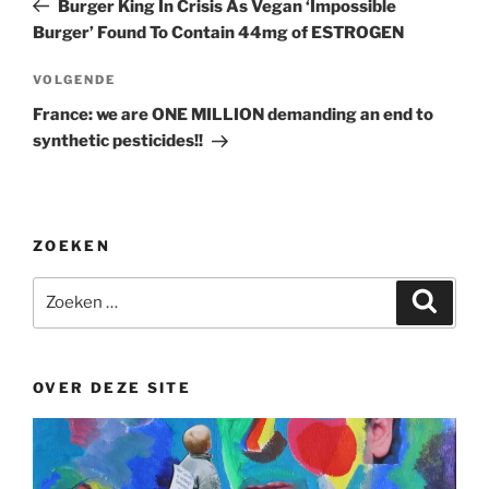
Burger King In Crisis As Vegan ‘Impossible
Burger’ Found To Contain 44mg of ESTROGEN
Volgend
VOLGENDE
bericht
France: we are ONE MILLION demanding an end to
synthetic pesticides!!
ZOEKEN
Zoeken
Zoeke
naar:
OVER DEZE SITE