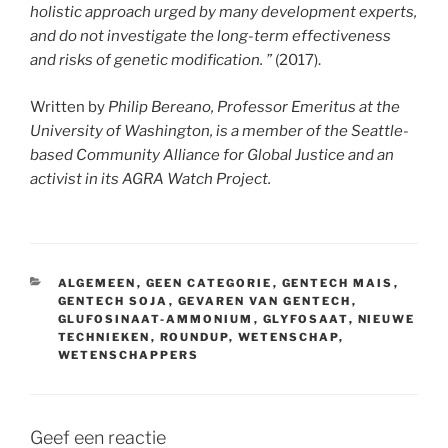
holistic approach urged by many development experts,
and do not investigate the long-term effectiveness
and risks of genetic modification. ”
(2017).
Written by
Philip Bereano, Professor Emeritus at the
University of Washington, is a member of the Seattle-
based Community Alliance for Global Justice and an
activist in its AGRA Watch Project.
CATEGORIEËN
ALGEMEEN
,
GEEN CATEGORIE
,
GENTECH MAIS
,
GENTECH SOJA
,
GEVAREN VAN GENTECH
,
GLUFOSINAAT-AMMONIUM
,
GLYFOSAAT
,
NIEUWE
TECHNIEKEN
,
ROUNDUP
,
WETENSCHAP
,
WETENSCHAPPERS
Geef een reactie