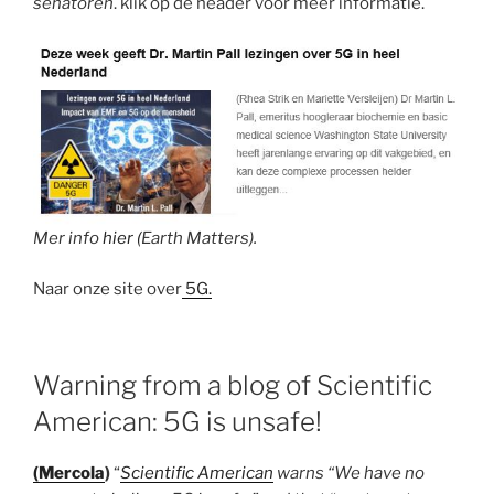
senatoren
. klik op de header voor meer informatie.
Mer info
hier (
Earth Matters).
Naar onze site over
5G.
Warning from a blog of Scientific
American: 5G is unsafe!
(Mercola
)
“
Scientific American
warns “We have no