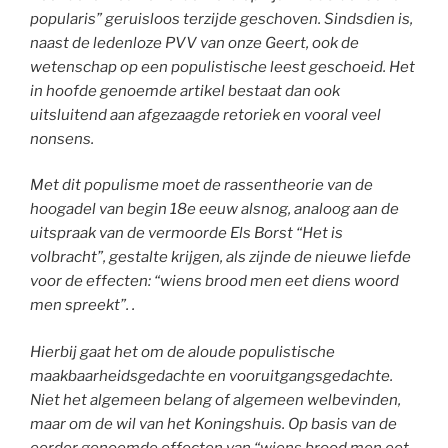
popularis” geruisloos terzijde geschoven. Sindsdien is,
naast de ledenloze PVV van onze Geert, ook de
wetenschap op een populistische leest geschoeid. Het
in hoofde genoemde artikel bestaat dan ook
uitsluitend aan afgezaagde retoriek en vooral veel
nonsens.
Met dit populisme moet de rassentheorie van de
hoogadel van begin 18e eeuw alsnog, analoog aan de
uitspraak van de vermoorde Els Borst “Het is
volbracht”, gestalte krijgen, als zijnde de nieuwe liefde
voor de effecten: “wiens brood men eet diens woord
men spreekt”. .
Hierbij gaat het om de aloude populistische
maakbaarheidsgedachte en vooruitgangsgedachte.
Niet het algemeen belang of algemeen welbevinden,
maar om de wil van het Koningshuis. Op basis van de
eerder genoemde effecten van “wiens brood men eet