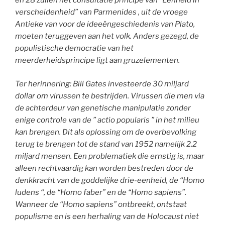
en 28 zullen het consultatie principe van “Eenheid in
verscheidenheid” van Parmenides , uit de vroege
Antieke van voor de ideeëngeschiedenis van Plato,
moeten teruggeven aan het volk. Anders gezegd, de
populistische democratie van het
meerderheidsprincipe ligt aan gruzelementen.
Ter herinnering: Bill Gates investeerde 30 miljard
dollar om virussen te bestrijden. Virussen die men via
de achterdeur van genetische manipulatie zonder
enige controle van de ” actio popularis ” in het milieu
kan brengen. Dit als oplossing om de overbevolking
terug te brengen tot de stand van 1952 namelijk 2.2
miljard mensen. Een problematiek die ernstig is, maar
alleen rechtvaardig kan worden bestreden door de
denkkracht van de goddelijke drie-eenheid, de “Homo
ludens “, de “Homo faber” en de “Homo sapiens”.
Wanneer de “Homo sapiens” ontbreekt, ontstaat
populisme en is een herhaling van de Holocaust niet