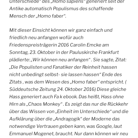
Unterschiede“ des „Homo sapiens“ generiert seit der
Antike automatisch Populismus des schaffende
Mensch der „Homo faber“.
Mit dieser Einsicht können wir ganz einfach und
friedlich neu anfangen wofür auch
Friedenspreisträgerin 2016 Carolin Emcke am
Sonntag, 23. Oktober in der Pauluskirche Frankfurt
plädierte: „Wir können neu anfangen“ . Sie sagte, Zitat:
„Die Populisten und Fanatiker der Reinheit hassen
nicht unbedingt selbst- sie lassen hassen“ Ende des
Zitats , was dem Wesen des „Homo faber“ entspricht. (
Süddeutsche Zeitung 24. Oktober 2016) Diese gleiche
Hass generiert auch Fa k ebook. Das heißt, Hass ohne
Hirn als „Chaos Monkey“ . Es zeigt das nur die Rückkehr
über das Wissen von „Einheit im Unterschiede“ und die
Aufklärung über die „Andragogik“ der Moderne das
notwendige Vertrauen geben kann, was Google, laut
Emmanuel Mogenet, braucht. Nur dann können wir neu