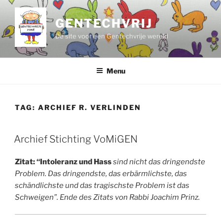
Ga
naar
GENTECHVRIJ
de
De site voor een Gentechvrije wereld
inhoud
Menu
TAG:
ARCHIEF R. VERLINDEN
Archief Stichting VoMiGEN
Zitat: “Intoleranz und Hass
sind nicht das dringendste
Problem. Das dringendste, das erbärmlichste, das
schändlichste und das tragischste Problem ist das
Schweigen”. Ende des Zitats von Rabbi Joachim Prinz.