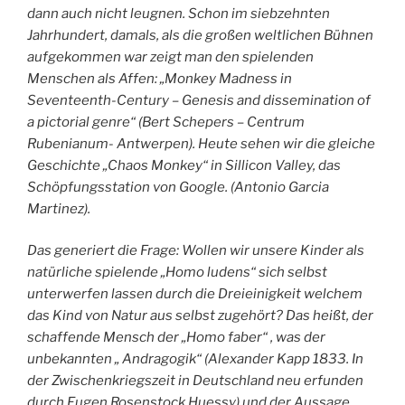
dann auch nicht leugnen. Schon im siebzehnten
Jahrhundert, damals, als die großen weltlichen Bühnen
aufgekommen war zeigt man den spielenden
Menschen als Affen: „Monkey Madness in
Seventeenth-Century – Genesis and dissemination of
a pictorial genre“ (Bert Schepers – Centrum
Rubenianum- Antwerpen). Heute sehen wir die gleiche
Geschichte „Chaos Monkey“ in Sillicon Valley, das
Schöpfungsstation von Google. (Antonio Garcia
Martinez).
Das generiert die Frage: Wollen wir unsere Kinder als
natürliche spielende „Homo ludens“ sich selbst
unterwerfen lassen durch die Dreieinigkeit welchem
das Kind von Natur aus selbst zugehört? Das heißt, der
schaffende Mensch der „Homo faber“ , was der
unbekannten „ Andragogik“ (Alexander Kapp 1833. In
der Zwischenkriegszeit in Deutschland neu erfunden
durch Eugen Rosenstock Huessy) und der Aussage